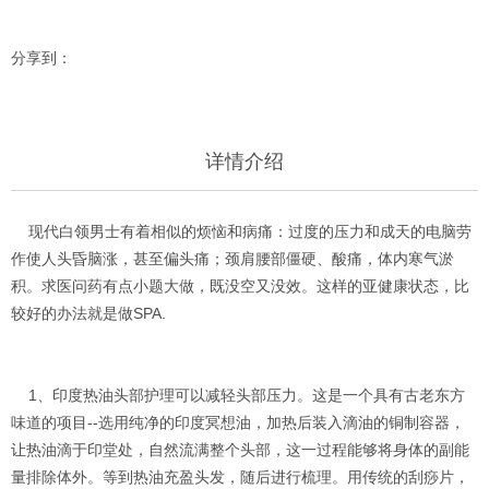
分享到：
详情介绍
现代白领男士有着相似的烦恼和病痛：过度的压力和成天的电脑劳
作使人头昏脑涨，甚至偏头痛；颈肩腰部僵硬、酸痛，体内寒气淤
积。求医问药有点小题大做，既没空又没效。这样的亚健康状态，比
较好的办法就是做SPA.
1、印度热油头部护理可以减轻头部压力。这是一个具有古老东方
味道的项目--选用纯净的印度冥想油，加热后装入滴油的铜制容器，
让热油滴于印堂处，自然流满整个头部，这一过程能够将身体的副能
量排除体外。等到热油充盈头发，随后进行梳理。用传统的刮痧片，